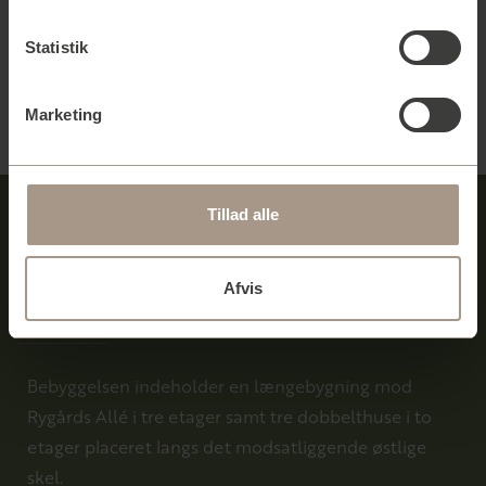
Læs mere her
Statistik
Marketing
Tillad alle
Bebyggelsen
Afvis
Bebyggelsen indeholder en længebygning mod
Rygårds Allé i tre etager samt tre dobbelthuse i to
etager placeret langs det modsatliggende østlige
skel.