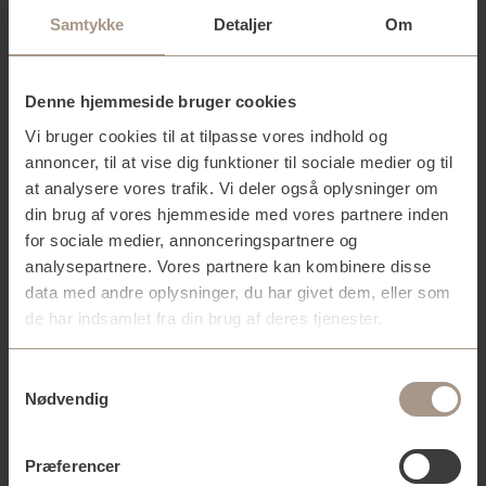
Samtykke
Detaljer
Om
Denne hjemmeside bruger cookies
Vi bruger cookies til at tilpasse vores indhold og
annoncer, til at vise dig funktioner til sociale medier og til
at analysere vores trafik. Vi deler også oplysninger om
din brug af vores hjemmeside med vores partnere inden
Dobbelthusene
for sociale medier, annonceringspartnere og
analysepartnere. Vores partnere kan kombinere disse
Bebyggelsen er opført med lysegule tegl. Vinduerne
data med andre oplysninger, du har givet dem, eller som
har en anodiseret aluminiumsfinish i corten look.
de har indsamlet fra din brug af deres tjenester.
Bygningshøjden på dobbelthusene er på to etager,
hvilket danner en afstemt overgang til omkringliggende
Samtykkevalg
Nødvendig
villaer.
Præferencer